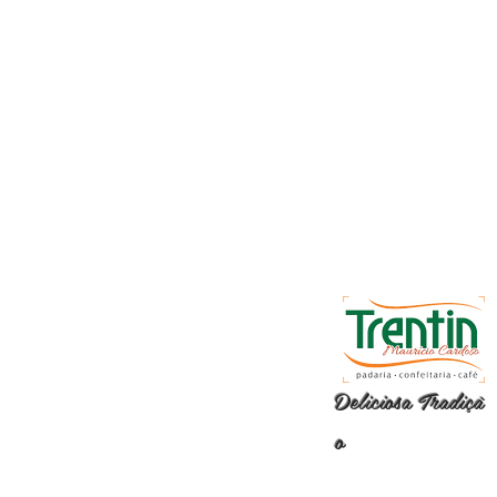
Deliciosa
Tradiçã
o