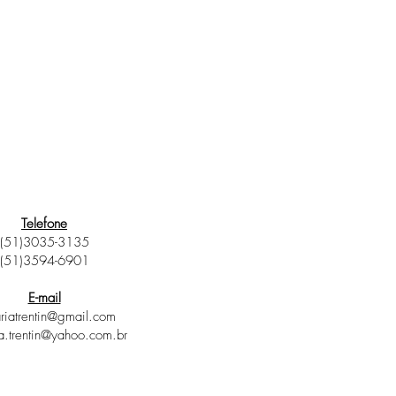
Telefone
(51)3035-3135
(51)3594-6901
E-mail
riatrentin@gmail.com
a.trentin@yahoo.com.br